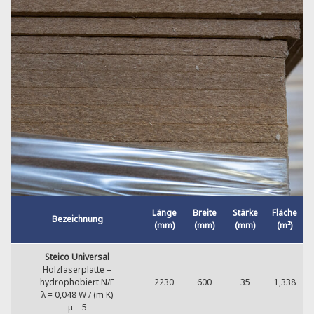
Länge
Breite
Stärke
Fläche
Bezeichnung
(mm)
(mm)
(mm)
(m²)
Steico Universal
Holzfaserplatte –
hydrophobiert N/F
2230
600
35
1,338
λ = 0,048 W / (m K)
μ = 5