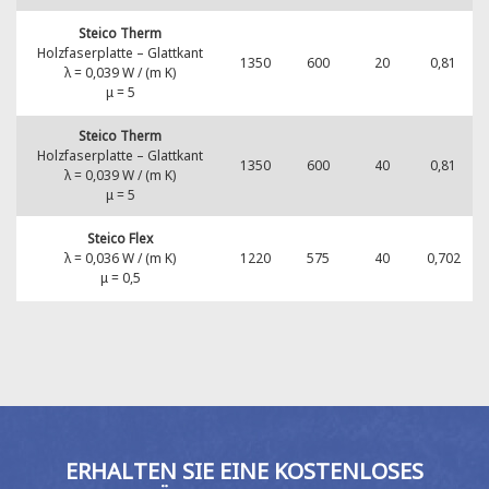
Steico Therm
Holzfaserplatte – Glattkant
1350
600
20
0,81
λ = 0,039 W / (m K)
μ = 5
Steico Therm
Holzfaserplatte – Glattkant
1350
600
40
0,81
λ = 0,039 W / (m K)
μ = 5
Steico Flex
λ = 0,036 W / (m K)
1220
575
40
0,702
μ = 0,5
ERHALTEN SIE EINE KOSTENLOSES