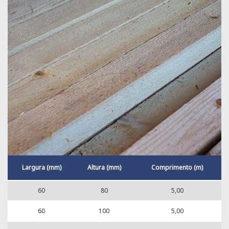
Largura (mm)
Altura (mm)
Comprimento (m)
60
80
5,00
60
100
5,00